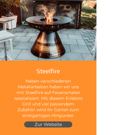
Steelfire
Neben verschiedenen
Metallarbeiten haben wir uns
mit Steelfire auf Feuerschalen
spezialisiert. Mit diesem Erlebnis
Grill und viel passendem
Zubehör wird ihr Garten zum
einzigartigen Hingucker.
Zur Website