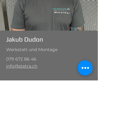
Jakub Dudon
Werkstatt und Montage
079 672 86 46
info@stetra.ch