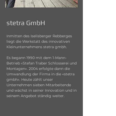
stetra GmbH
Inmitten des Iselisberger Rebberges
liegt die Werkstatt des innovativen
Kleinunternehmens stetra gmbh.
Es begann 1990 mit dem 1-Mann-
Betrieb «Stefan Traber Schlosserei und
Montagen». 2004 erfolgte dann die
Umwandlung der Firma in die «stetra
gmbh». Heute zählt unser
Unternehmen sieben Mitarbeitende
und wächst in seiner Innovation und in
seinem Angebot ständig weiter.